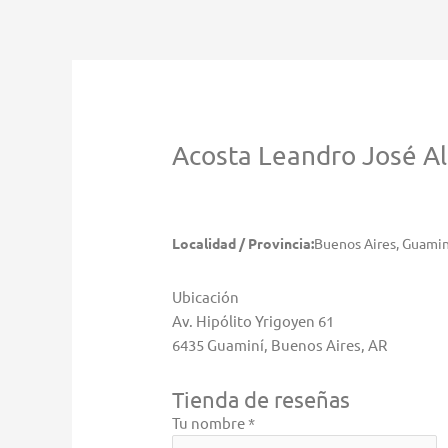
Ir
al
contenido
Acosta Leandro José
A
Localidad / Provincia:
Buenos Aires, Guamin
Ubicación
Av. Hipólito Yrigoyen 61
6435 Guaminí, Buenos Aires, AR
Tienda de reseñas
Tu nombre *