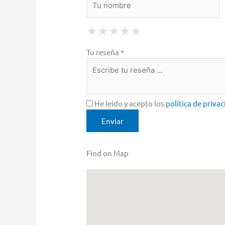
1 Star
2 Stars
3 Stars
4 Stars
5 Stars
★
★
★
★
★
★
★
★
★
★
★
★
★
★
★
Tu reseña *
He leído y acepto los
política de priva
Find on Map