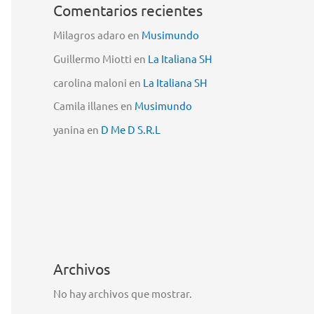
Comentarios recientes
Milagros adaro
en
Musimundo
Guillermo Miotti
en
La Italiana SH
carolina maloni
en
La Italiana SH
Camila illanes
en
Musimundo
yanina
en
D Me D S.R.L
Archivos
No hay archivos que mostrar.