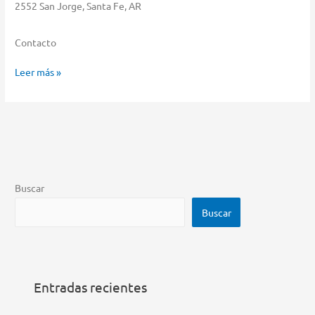
2552 San Jorge, Santa Fe, AR
Contacto
Pardo
Leer más »
Almacenar
en
San
Jorge
Buscar
Buscar
Entradas recientes