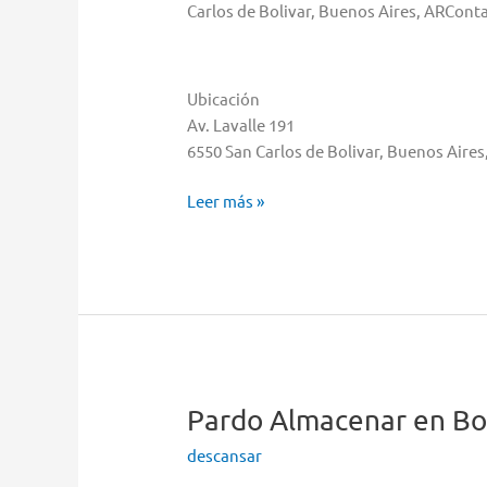
Carlos de Bolivar, Buenos Aires, ARCont
Ubicación
Av. Lavalle 191
6550 San Carlos de Bolivar, Buenos Aires
Gonzalez
Leer más »
Graciela
Araceli
Almacenar
en
San
Carlos
de
Bolivar
Pardo
Almacenar en Bo
descansar