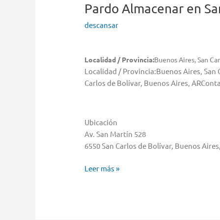
Pardo
Almacenar en San
descansar
Localidad / Provincia:
Buenos Aires, San Car
Localidad / Provincia:Buenos Aires, San
Carlos de Bolívar, Buenos Aires, ARCont
Ubicación
Av. San Martín 528
6550 San Carlos de Bolívar, Buenos Aires
Pardo
Leer más »
Almacenar
en
San
Carlos