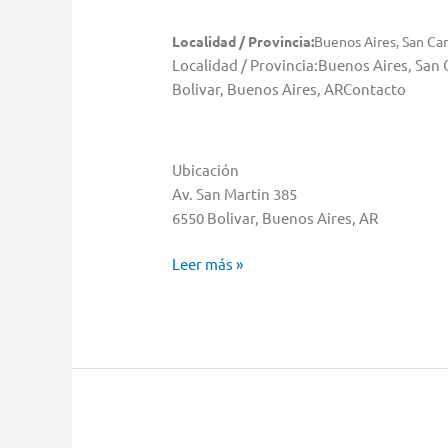
Localidad / Provincia:
Buenos Aires, San Car
Localidad / Provincia:Buenos Aires, San
Bolivar, Buenos Aires, ARContacto
Ubicación
Av. San Martin 385
6550 Bolivar, Buenos Aires, AR
Pardo
Leer más »
Almacenar
en
Bolivar