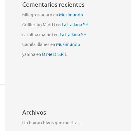
Comentarios recientes
Milagros adaro
en
Musimundo
Guillermo Miotti
en
La Italiana SH
carolina maloni
en
La Italiana SH
Camila illanes
en
Musimundo
yanina
en
D Me D S.R.L
Archivos
No hay archivos que mostrar.