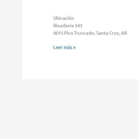
Ubicación
Rivadavia 543
9015 Pico Truncado, Santa Cruz, AR
Musimundo
Leer más »
Almacenar
en
Pico
Truncado