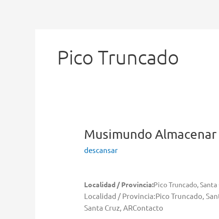
Ir
al
contenido
Pico Truncado
Musimundo
Almacenar 
descansar
Localidad / Provincia:
Pico Truncado, Santa
Localidad / Provincia:Pico Truncado, Sa
Santa Cruz, ARContacto