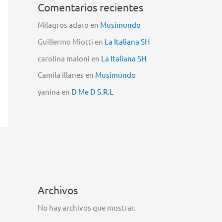
Comentarios recientes
Milagros adaro
en
Musimundo
Guillermo Miotti
en
La Italiana SH
carolina maloni
en
La Italiana SH
Camila illanes
en
Musimundo
yanina
en
D Me D S.R.L
Archivos
No hay archivos que mostrar.