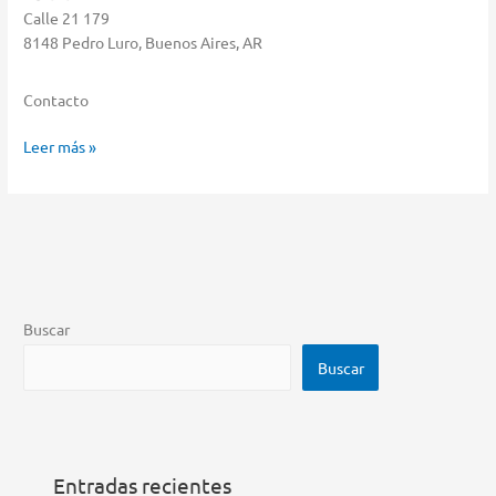
Calle 21 179
8148 Pedro Luro, Buenos Aires, AR
Contacto
Goicochea
Leer más »
Roberto
Almacenar
en
Pedro
Luro
Buscar
Buscar
Entradas recientes