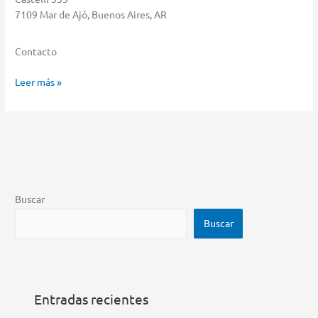
7109 Mar de Ajó, Buenos Aires, AR
Contacto
Sorba
Leer más »
S.R.L
Almacenar
en
Mar
de
Ajó
Buscar
Buscar
Entradas recientes