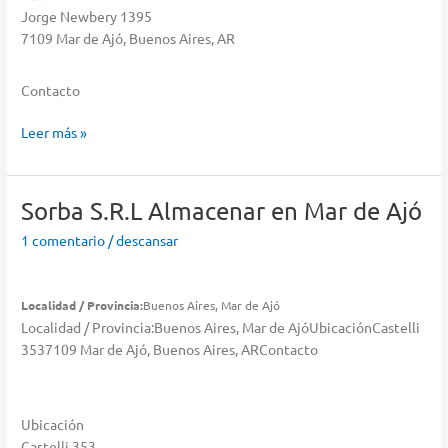
Jorge Newbery 1395
7109 Mar de Ajó, Buenos Aires, AR
Contacto
Toto
Leer más »
Horacio
Almacenar
en
Sorba S.R.L
Almacenar en Mar de Ajó
Mar
1 comentario
/
descansar
de
Ajó
Localidad / Provincia:
Buenos Aires, Mar de Ajó
Localidad / Provincia:Buenos Aires, Mar de AjóUbicaciónCastelli
3537109 Mar de Ajó, Buenos Aires, ARContacto
Ubicación
Castelli 353