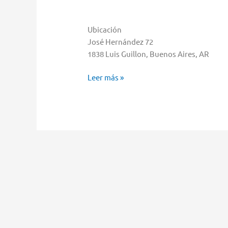
Ubicación
José Hernández 72
1838 Luis Guillon, Buenos Aires, AR
Garnica
Leer más »
Napoleón
Raúl
Almacenar
en
Luis
Guillon