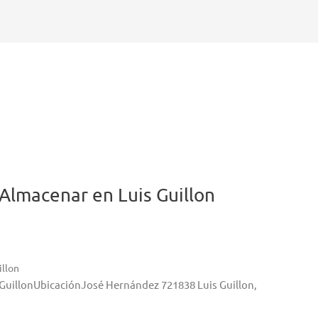
Almacenar en Luis Guillon
illon
s GuillonUbicaciónJosé Hernández 721838 Luis Guillon,