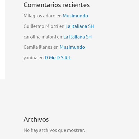
Comentarios recientes
Milagros adaro
en
Musimundo
Guillermo Miotti
en
La Italiana SH
carolina maloni
en
La Italiana SH
Camila illanes
en
Musimundo
yanina
en
D Me D S.R.L
Archivos
No hay archivos que mostrar.