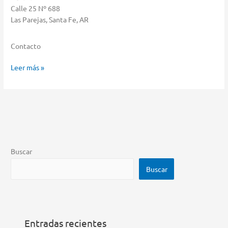
Calle 25 Nº 688
Las Parejas, Santa Fe, AR
Contacto
De
Leer más »
Benedetti
Hogar
Y
Muebles
Almacenar
en
Las
Buscar
Parejas
Buscar
Entradas recientes