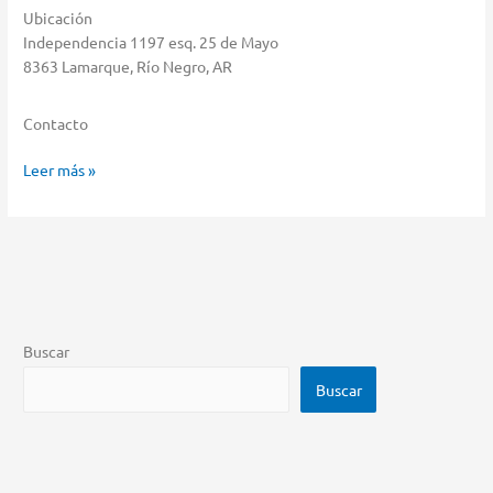
Ubicación
Independencia 1197 esq. 25 de Mayo
8363 Lamarque, Río Negro, AR
Contacto
J.
Leer más »
C.
Comfort
Almacenar
en
Lamarque
Buscar
Buscar