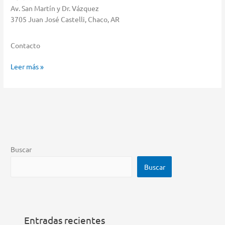
Av. San Martín y Dr. Vázquez
3705 Juan José Castelli, Chaco, AR
Contacto
Cetrogar
Leer más »
Almacenar
en
Juan
José
Castelli
Buscar
Buscar
Entradas recientes