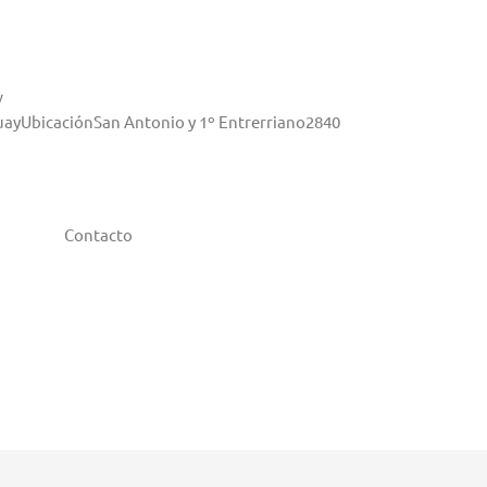
y
guayUbicaciónSan Antonio y 1º Entrerriano2840
Contacto