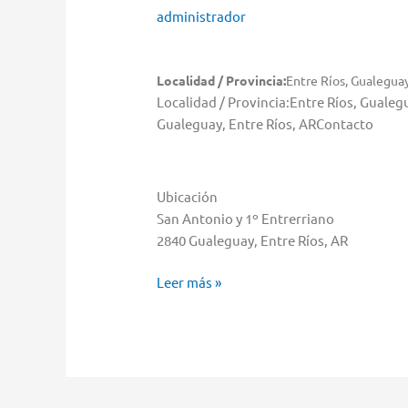
administrador
Localidad / Provincia:
Entre Ríos, Gualegua
Localidad / Provincia:Entre Ríos, Guale
Gualeguay, Entre Ríos, ARContacto
Ubicación
San Antonio y 1º Entrerriano
2840 Gualeguay, Entre Ríos, AR
Musimundo
Leer más »
Almacenar
en
Gualeguay