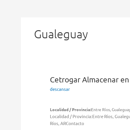
Ir
al
contenido
Gualeguay
Cetrogar
Almacenar en
descansar
Localidad / Provincia:
Entre Ríos, Gualegua
Localidad / Provincia:Entre Ríos, Gual
Ríos, ARContacto