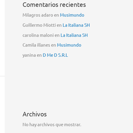
Comentarios recientes
Milagros adaro
en
Musimundo
Guillermo Miotti
en
La Italiana SH
carolina maloni
en
La Italiana SH
Camila illanes
en
Musimundo
yanina
en
D Me D S.R.L
Archivos
No hay archivos que mostrar.