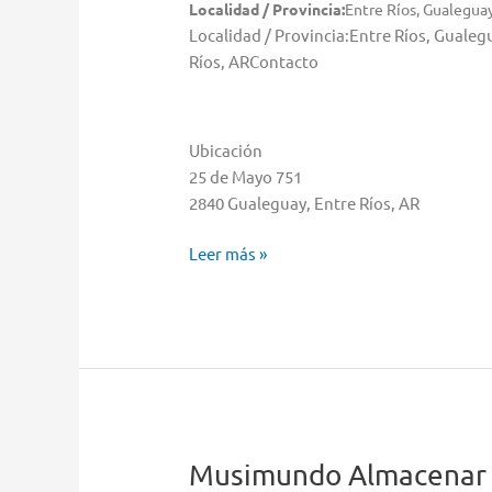
Localidad / Provincia:
Entre Ríos, Gualegua
Localidad / Provincia:Entre Ríos, Gual
Ríos, ARContacto
Ubicación
25 de Mayo 751
2840 Gualeguay, Entre Ríos, AR
Pardo
Leer más »
Almacenar
en
Gualeguay
Musimundo
Almacenar