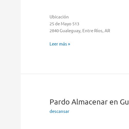
Ubicación
25 de Mayo 513
2840 Gualeguay, Entre Ríos, AR
Cetrogar
Leer más »
Almacenar
en
Gualeguay
Pardo
Almacenar en Gu
descansar