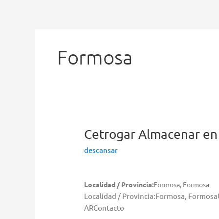
Ir
al
contenido
Formosa
Cetrogar
Almacenar en
descansar
Localidad / Provincia:
Formosa, Formosa
Localidad / Provincia:Formosa, Formosa
ARContacto