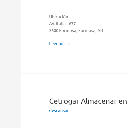
Ubicación
Av. Italia 1677
3600 Formosa, Formosa, AR
Cetrogar
Leer más »
Almacenar
en
Formosa
Cetrogar
Almacenar en
descansar