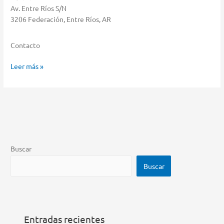
Av. Entre Ríos S/N
3206 Federación, Entre Ríos, AR
Contacto
Froschauer
Leer más »
Humberto
Javier
Almacenar
en
Federación
Buscar
Buscar
Entradas recientes