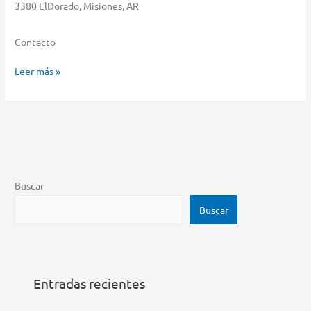
3380 ElDorado, Misiones, AR
Contacto
Cetrogar
Leer más »
Almacenar
en
ElDorado
Buscar
Buscar
Entradas recientes