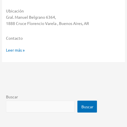
Ubicación
Gral. Manuel Belgrano 6364,
1888 Cruce Florencio Varela , Buenos Aires, AR
Contacto
Casa
Leer más »
Lady
Almacenar
en
Cruce
Florencio
Varela
Buscar
Buscar