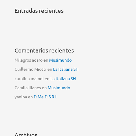
Entradas recientes
Comentarios recientes
Milagros adaro
en
Musimundo
Guillermo Miotti
en
La Italiana SH
carolina maloni
en
La Italiana SH
Camila illanes
en
Musimundo
yanina
en
D Me D S.R.L
Archivos