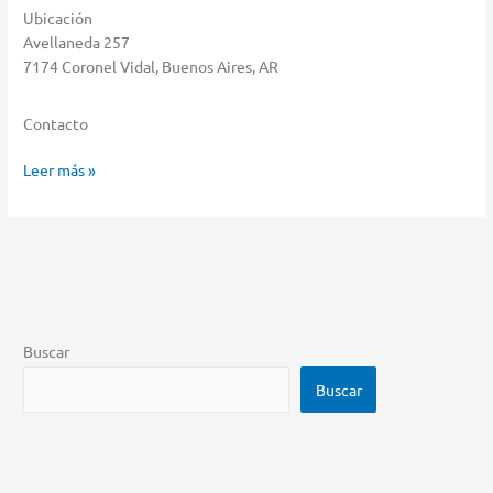
Ubicación
Avellaneda 257
7174 Coronel Vidal, Buenos Aires, AR
Contacto
Casa
Leer más »
Ruvira
Almacenar
en
Coronel
Vidal
Buscar
Buscar