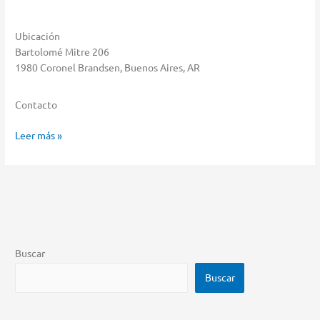
Ubicación
Bartolomé Mitre 206
1980 Coronel Brandsen, Buenos Aires, AR
Contacto
Hendel
Leer más »
Almacenar
en
Coronel
Brandsen
Buscar
Buscar