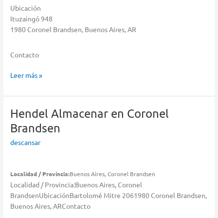
Ubicación
Ituzaingó 948
1980 Coronel Brandsen, Buenos Aires, AR
Contacto
Grupo
Leer más »
Marquez
Almacenar
en
Hendel
Almacenar en Coronel
Coronel
Brandsen
Brandsen
descansar
Localidad / Provincia:
Buenos Aires, Coronel Brandsen
Localidad / Provincia:Buenos Aires, Coronel
BrandsenUbicaciónBartolomé Mitre 2061980 Coronel Brandsen,
Buenos Aires, ARContacto