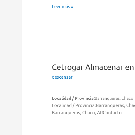
Cetrogar
Leer más »
Almacenar
en
Las
Breñas
Cetrogar
Almacenar en
descansar
Localidad / Provincia:
Barranqueras, Chaco
Localidad / Provincia:Barranqueras, Ch
Barranqueras, Chaco, ARContacto