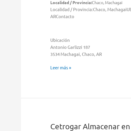
Localidad / Provincia:
Chaco, Machagai
Localidad / Provincia:Chaco, MachagaiU
ARContacto
Ubicación
Antonio Garlizzi 187
3534 Machagai, Chaco, AR
Cetrogar
Leer más »
Almacenar
en
Machagai
Cetrogar
Almacenar en 