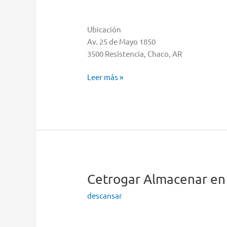
Ubicación
Av. 25 de Mayo 1850
3500 Resistencia, Chaco, AR
Cetrogar
Leer más »
S.A.
Almacenar
en
Resistencia
Cetrogar
Almacenar en
descansar