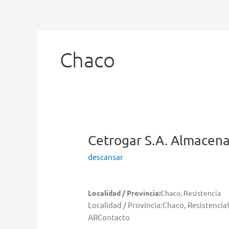
Ir
al
contenido
Chaco
Cetrogar S.A.
Almacenar
descansar
Localidad / Provincia:
Chaco, Resistencia
Localidad / Provincia:Chaco, Resistenci
ARContacto