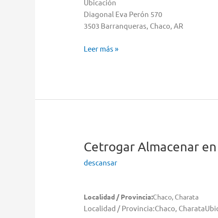
Ubicación
Diagonal Eva Perón 570
3503 Barranqueras, Chaco, AR
Cetrogar
Leer más »
Almacenar
en
Barranqueras
Cetrogar
Almacenar en
descansar
Localidad / Provincia:
Chaco, Charata
Localidad / Provincia:Chaco, CharataUb