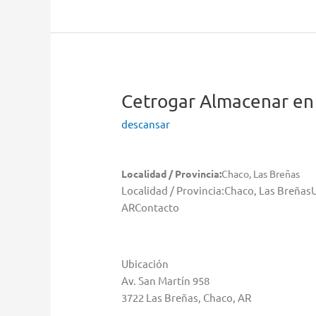
Gral.
José
de
San
Martín
Cetrogar
Almacenar en
descansar
Localidad / Provincia:
Chaco, Las Breñas
Localidad / Provincia:Chaco, Las Breñas
ARContacto
Ubicación
Av. San Martín 958
3722 Las Breñas, Chaco, AR