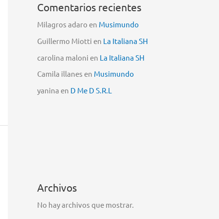
Comentarios recientes
Milagros adaro
en
Musimundo
Guillermo Miotti
en
La Italiana SH
carolina maloni
en
La Italiana SH
Camila illanes
en
Musimundo
yanina
en
D Me D S.R.L
Archivos
No hay archivos que mostrar.