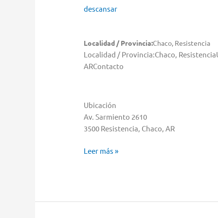
descansar
Localidad / Provincia:
Chaco, Resistencia
Localidad / Provincia:Chaco, Resistenci
ARContacto
Ubicación
Av. Sarmiento 2610
3500 Resistencia, Chaco, AR
Cetrogar
Leer más »
Almacenar
en
Resistencia