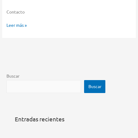
Contacto
Musimundo
Leer más »
Almacenar
en
Casilda
Buscar
Buscar
Entradas recientes