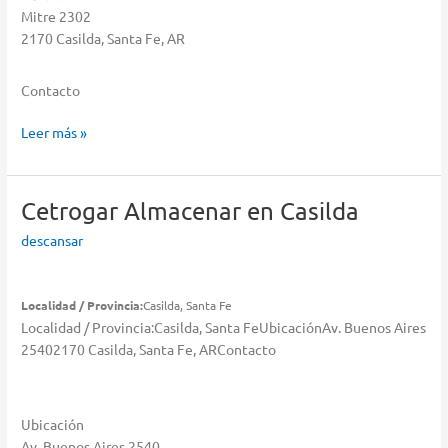
Mitre 2302
2170 Casilda, Santa Fe, AR
Contacto
Andreose
Leer más »
Muebles
S.R.L
Almacenar
Cetrogar
Almacenar en Casilda
en
descansar
Casilda
Localidad / Provincia:
Casilda, Santa Fe
Localidad / Provincia:Casilda, Santa FeUbicaciónAv. Buenos Aires
25402170 Casilda, Santa Fe, ARContacto
Ubicación
Av. Buenos Aires 2540