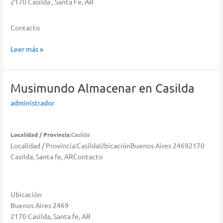
2170 Casilda , Santa Fe, AR
Contacto
Pardo
Leer más »
Almacenar
en
Casilda
Musimundo
Almacenar en Casilda
administrador
Localidad / Provincia:
Casilda
Localidad / Provincia:CasildaUbicaciónBuenos Aires 24692170
Casilda, Santa fe, ARContacto
Ubicación
Buenos Aires 2469
2170 Casilda, Santa fe, AR