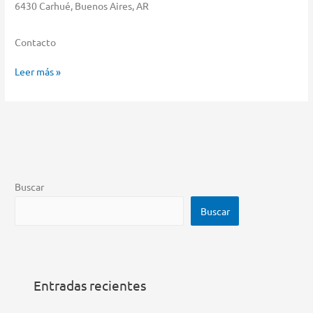
6430 Carhué, Buenos Aires, AR
Contacto
La
Leer más »
Mia
Casa
Almacenar
en
Carhué
Buscar
Buscar
Entradas recientes