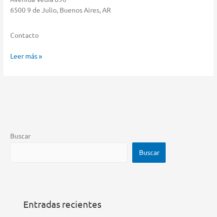
6500 9 de Julio, Buenos Aires, AR
Contacto
Pardo
Leer más »
Almacenar
en
9
de
Julio
Buscar
Buscar
Entradas recientes