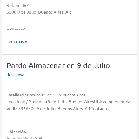
Robbio 862
6500 9 de Julio, Buenos Aires, AR
Contacto
Servitec
Leer más »
Hogar
Almacenar
en
Pardo
Almacenar en 9 de Julio
9
descansar
de
Julio
Localidad / Provincia:
9 de Julio, Buenos Aires
Localidad / Provincia:9 de Julio, Buenos AiresUbicación Avenida
Vedia 8966500 9 de Julio, Buenos Aires, ARContacto
Ubicación
Avenida Vedia 896